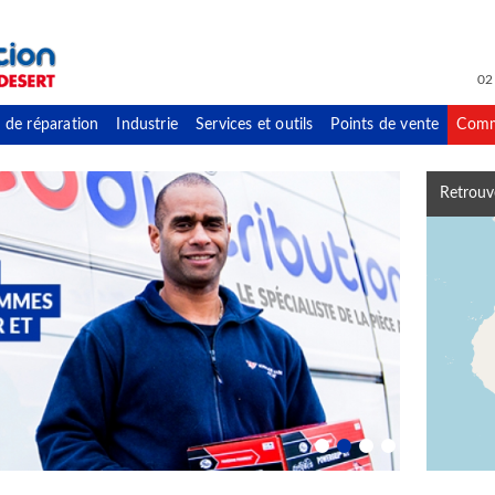
02
 de réparation
Industrie
Services et outils
Points de vente
Comm
Retrouv