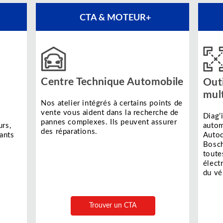
CTA & MOTEUR+
Centre Technique Automobile
Outi
mul
Nos atelier intégrés à certains points de
vente vous aident dans la recherche de
Diag’
pannes complexes. Ils peuvent assurer
rs,
autom
des réparations.
ants
Autod
Bosch
toute
élect
du vé
Trouver un CTA