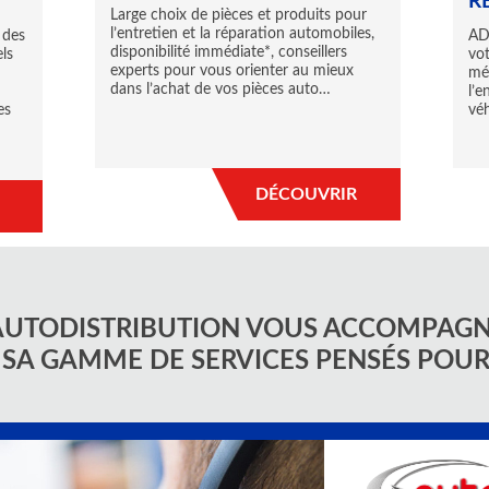
R
Large choix de pièces et produits pour
l’entretien et la réparation automobiles,
 des
AD,
disponibilité immédiate*, conseillers
ls
vot
experts pour vous orienter au mieux
méc
dans l’achat de vos pièces auto…
l’e
es
véh
DÉCOUVRIR
AUTODISTRIBUTION VOUS ACCOMPAG
 SA GAMME DE SERVICES PENSÉS POU