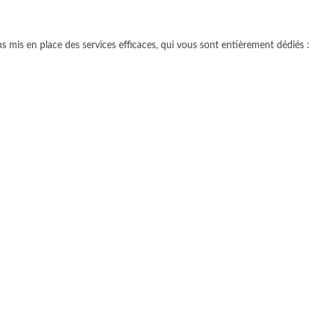
s mis en place des services efficaces, qui vous sont entièrement dédiés :
livraisons assurées jusqu'
4 fois par jour
plus de 1 Million de pièces
automobiles