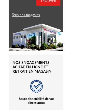
TROUVER
Tous nos magasins
NOS ENGAGEMENTS
ACHAT EN LIGNE ET
RETRAIT EN MAGASIN
à
haute disponibilité de vos
Des commerciaux pour
pièces autos
vous conseiller et vous
accompagner