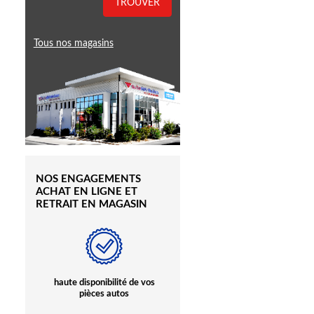
TROUVER
Tous nos magasins
NOS ENGAGEMENTS
ACHAT EN LIGNE ET
RETRAIT EN MAGASIN
à
haute disponibilité de vos
Des commerciaux pour
pièces autos
vous conseiller et vous
accompagner