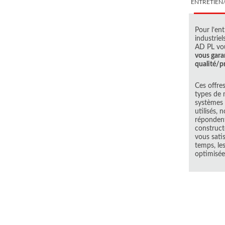
ENTRETIEN
Pour l’en
industriel
AD PL vo
vous gara
qualité/pr
Ces offre
types de 
systèmes 
utilisés, 
répondent
construct
vous sati
temps, les
optimisée