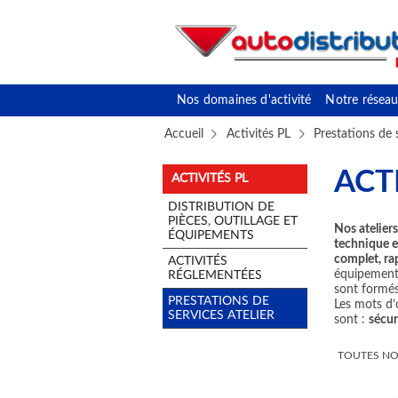
Nos domaines d'activité
Notre réseau
Accueil
Activités PL
Prestations de s
ACT
ACTIVITÉS PL
DISTRIBUTION DE
PIÈCES, OUTILLAGE ET
Nos atelier
ÉQUIPEMENTS
technique e
complet, ra
ACTIVITÉS
équipements
RÉGLEMENTÉES
sont formés
PRESTATIONS DE
Les mots d’
SERVICES ATELIER
sont :
sécuri
TOUTES NO