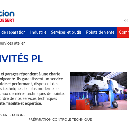
02
 de réparation
Industrie
Services et outils
Points de vente
Comm
ervices atelier
IVITÉS PL
s et garages répondent à une charte
xigeante.
Ils garantissent un
service
pide et performant,
disposent des
 techniques les plus modernes et
 aux dernières techniques de pointe.
ordre de nos services techniques
té, fiabilité et expertise.
S PRESTATIONS
PRÉPARATION CONTRÔLE TECHNIQUE