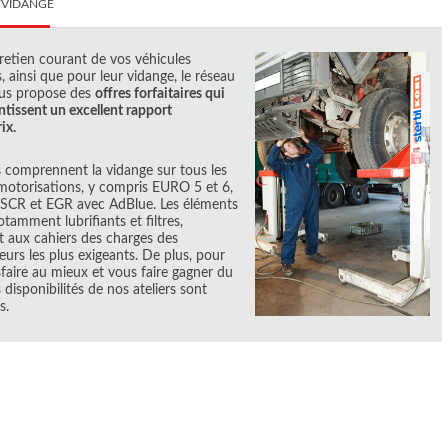
/VIDANGE
tretien courant de vos véhicules
s, ainsi que pour leur vidange, le réseau
us propose des
offres forfaitaires qui
ntissent un excellent rapport
ix.
s comprennent la vidange sur tous les
motorisations, y compris EURO 5 et 6,
SCR et EGR avec AdBlue. Les éléments
notamment lubrifiants et filtres,
 aux cahiers des charges des
eurs les plus exigeants. De plus, pour
sfaire au mieux et vous faire gagner du
 disponibilités de nos ateliers sont
s.
livraisons assurées jusqu'
4 fois par jour
plus de 1 Million de pièces
automobiles